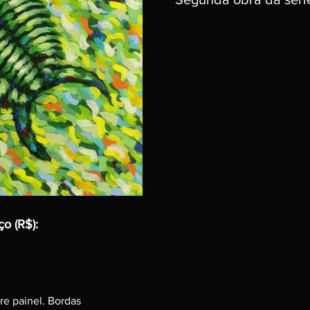
ço (R$):
re painel. Bordas