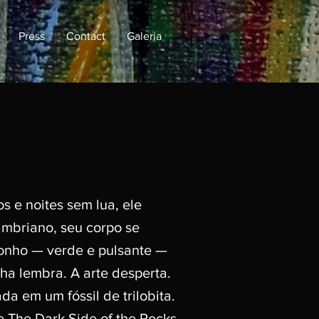
Press
Contact
Galeria
s e noites sem lua, ele
ambriano, seu corpo se
sonho — verde e pulsante —
cha lembra. A arte desperta.
ada em um fóssil de trilobita.
 The Dark Side of the Rocks.