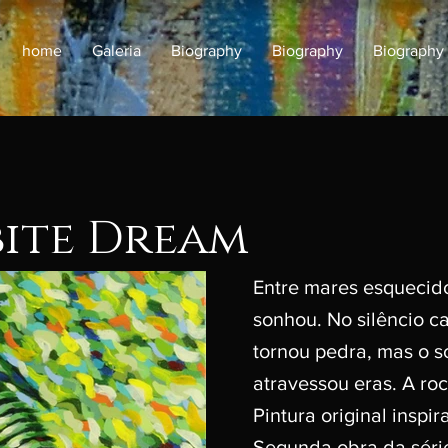
home
Galeria
Biography
Biography
Biography
bite Dream
Entre mares esquecido
sonhou. No silêncio c
tornou pedra, mas o 
atravessou eras. A ro
Pintura original inspir
Segunda obra da série