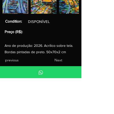
Condition:
DISPONÍVEL
Preço (R$):
Ano de produção: 2026. Acrílico sobre tela.
Bordas pintadas de preto. 50x70x2 cm
previous
Next
see more
Gallery
Press
Biography
Talk to us