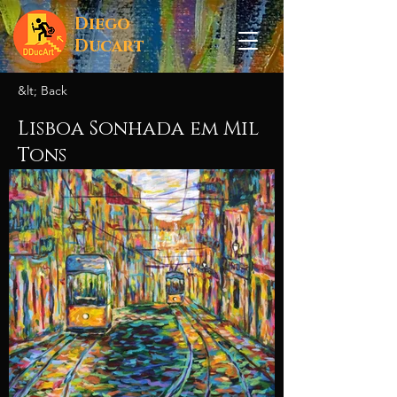
Diego
Ducart
&lt; Back
Lisboa Sonhada em Mil
Tons