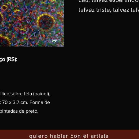
talvez triste, talvez tal
ço (R$):
ico sobre tela (painel).
x 70 x 3.7 cm. Forma de
intadas de preto.
quiero hablar con el artista