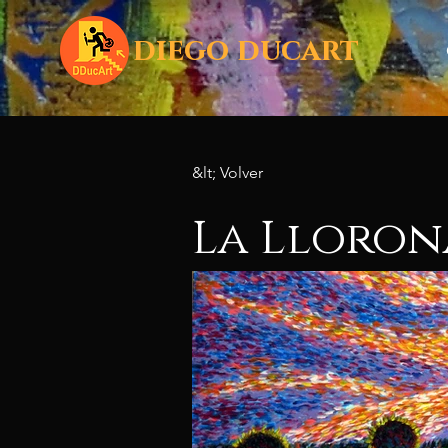
diego ducart
&lt; Volver
La Lloron