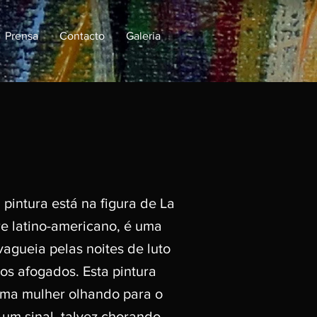
Prensa
Contacto
Galeria
 pintura está na figura de La
re latino-americano, é uma
agueia pelas noites de luto
os afogados. Esta pintura
uma mulher olhando para o
 um sinal, talvez chorando,