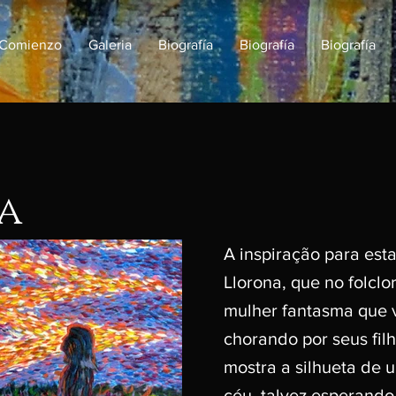
Comienzo
Galeria
Biografía
Biografía
Biografía
a
A inspiração para esta
Llorona, que no folclo
mulher fantasma que v
chorando por seus filh
mostra a silhueta de 
céu, talvez esperando