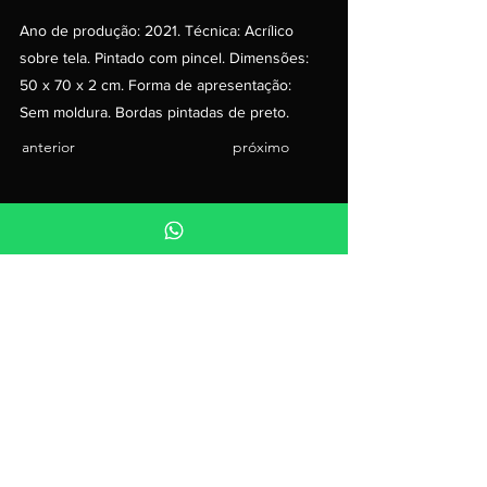
Ano de produção: 2021. Técnica: Acrílico
sobre tela. Pintado com pincel. Dimensões:
50 x 70 x 2 cm. Forma de apresentação:
Sem moldura. Bordas pintadas de preto.
anterior
próximo
vea mas
Galería
prensa
Biografía
Háblanos
Contactos
Correo electrónico:
diego.ducart@gmail.com
Sigue a Diego Ducart