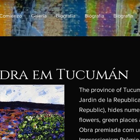
Comienzo
Galeria
Biografía
Biografía
Biografía
edra em Tucumán
The province of Tucum
Jardin de la Republic
Republic), hides nume
flowers, green places 
Obra premiada com u
Impressionism Prêmio