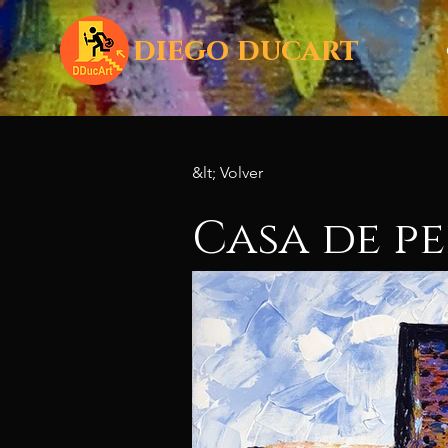
diego ducart
&lt; Volver
Casa de p