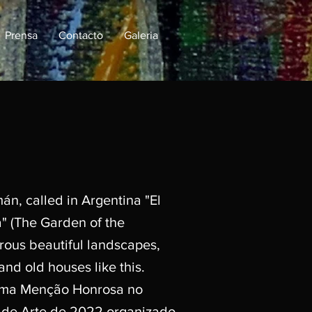
Prensa
Contacto
Galeria
án, called in Argentina "El
a" (The Garden of the
rous beautiful landscapes,
and old houses like this.
ma Menção Honrosa no
 de Arte de 2022 organizado