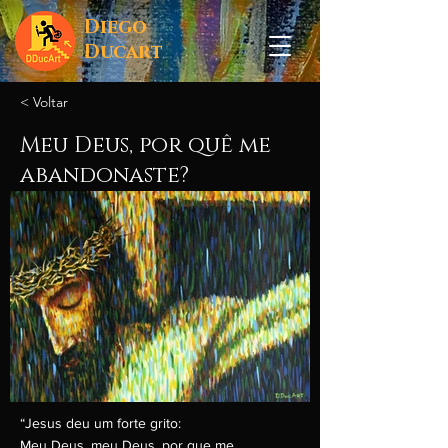
Diego
Ducart
< Voltar
Meu Deus, por quê me
abandonaste?
“Jesus deu um forte grito:
Meu Deus, meu Deus, por que me