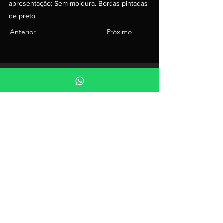
apresentação: Sem moldura. Bordas pintadas
de preto
Anterior
Próximo
Veja mais
Galeria
Imprensa
Biografia
Fale com a gente
Contatos
Email:
diego.ducart@gmail.com
Siga Diego Ducart