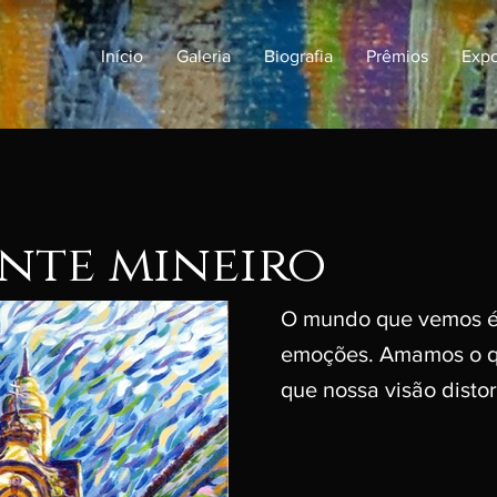
Início
Galeria
Biografia
Prêmios
Expo
nte mineiro
O mundo que vemos é
emoções. Amamos o q
que nossa visão disto